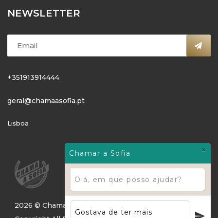
NEWSLETTER
+351913914444
geral@chamaasofia.pt
Lisboa
×
Chamar a Sofia
Olá, em que posso ajudar?
2026 © Chama A Sofia - Welness Solutions, LDA.